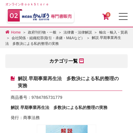
オンラインＢｏｏｋＳｔｏｒｅ
0
メ
Home
政府刊行物・一般
法律書・法律解説
輸出・輸入・貿易
解説 早期事業再生
会社関係・組織犯罪(取引・承継・M&Aなど）
法 多数決による私的整理の実務
カテゴリ一覧
解説 早期事業再生法 多数決による私的整理の
実務
商品番号：
9784785731779
解説 早期事業再生法 多数決による私的整理の実務
発行：商事法務