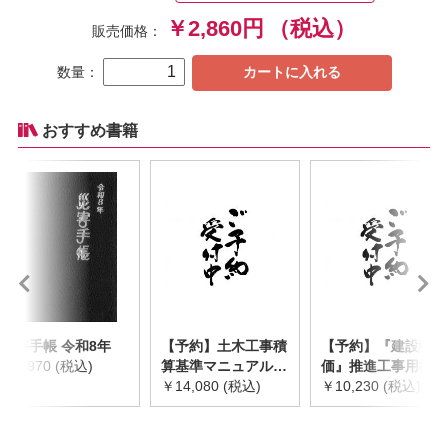
￥2,860円
（税込）
販売価格：
数量：
カートに入れる
おすすめ書籍
災害手帳 令和8年
【予約】土木工事積
【予約】『建設物
￥2,970 (税込)
算基準マニュアル
価』推進工事用機械
令和8年度版
￥14,080 (税込)
器具等基礎価格表
￥10,230 (税込)
※2026年8月下旬発
2026年度版
売予定
※2026/8/31発売予
定