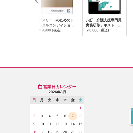
アスリートのためのト
八訂 介護支援専門員
ータルコンディショニ
実務研修テキスト
ングガイドライン
￥9,900 (税込)
(上・下巻/分売不可)
￥8,800 (税込)
営業日カレンダー
2026年8月
日
月
火
水
木
金
土
1
2
3
4
5
6
7
8
9
10
11
12
13
14
15
16
17
18
19
20
21
22