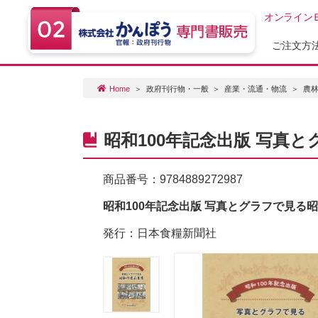
オンライン
ご注文方
Home
政府刊行物・一般
産業・流通・物流
農
昭和100年記念出版 写真
商品番号：
9784889272987
昭和100年記念出版 写真とグラフで見る
発行：日本食糧新聞社