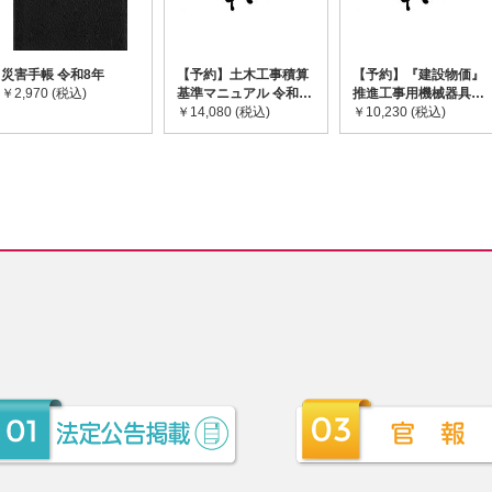
災害手帳 令和8年
【予約】土木工事積算
【予約】『建設物価』
￥2,970 (税込)
基準マニュアル 令和8
推進工事用機械器具等
年度版 ※2026年8月
￥14,080 (税込)
基礎価格表 2026年度
￥10,230 (税込)
下旬発売予定
版 ※2026/8/31発売予
定