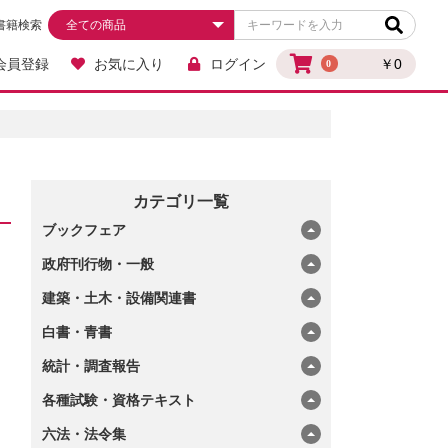
書籍検索
会員登録
お気に入り
ログイン
￥0
0
カテゴリ一覧
ブックフェア
政府刊行物・一般
建築・土木・設備関連書
白書・青書
統計・調査報告
各種試験・資格テキスト
六法・法令集