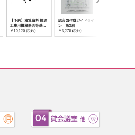
【予約】積算資料 推進
総合図作成ガイドライ
道路橋示方書・
工事用機械器具等基礎
ン 第3刷
令和7年10月 I~
価格表 2026年度版
￥10,120 (税込)
￥3,278 (税込)
￥59,730 (税込)
※2026/8/31発売予定