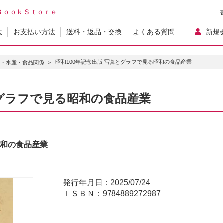
ＢｏｏｋＳｔｏｒｅ
法
お支払い方法
送料・返品・交換
よくある質問
新規
昭和100年記念出版 写真とグラフで見る昭和の食品産業
林・水産・食品関係
とグラフで見る昭和の食品産業
昭和の食品産業
発行年月日：2025/07/24
ＩＳＢＮ：9784889272987