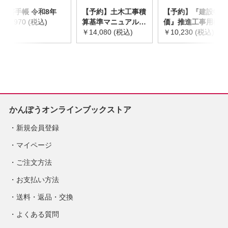
災害手帳 令和8年
【予約】土木工事積
【予約】『建設物
￥2,970 (税込)
算基準マニュアル
価』推進工事用機械
令和8年度版
￥14,080 (税込)
器具等基礎価格表
￥10,230 (税込)
※2026年8月下旬発
2026年度版
売予定
※2026/8/31発売予
定
かんぽうオンラインブックストア
新規会員登録
マイページ
ご注文方法
お支払い方法
送料・返品・交換
よくある質問