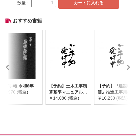
数量：
カートに入れる
おすすめ書籍
災害手帳 令和8年
【予約】土木工事積
【予約】『建設物
￥2,970 (税込)
算基準マニュアル
価』推進工事用機械
令和8年度版
￥14,080 (税込)
器具等基礎価格表
￥10,230 (税込)
※2026年8月下旬発
2026年度版
売予定
※2026/8/31発売予
定