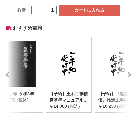
数量：
カートに入れる
おすすめ書籍
災害手帳 令和8年
【予約】土木工事積
【予約】『建設物
￥2,970 (税込)
算基準マニュアル
価』推進工事用機械
令和8年度版
￥14,080 (税込)
器具等基礎価格表
￥10,230 (税込)
※2026年8月下旬発
2026年度版
売予定
※2026/8/31発売予
定