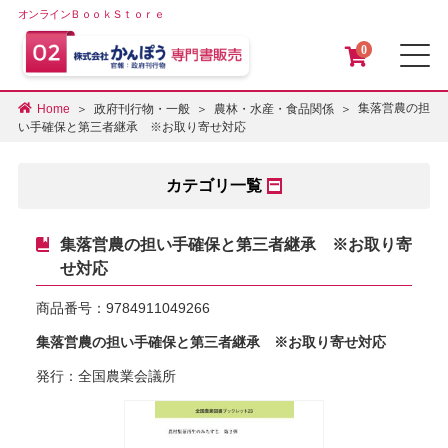
オンラインＢｏｏｋＳｔｏｒｅ
0
メ
集落営農の担
Home
政府刊行物・一般
農林・水産・食品関係
い手確保と第三者継承 ※お取り寄せ対応
カテゴリ一覧
集落営農の担い手確保と第三者継承 ※お取り寄
せ対応
商品番号：
9784911049266
集落営農の担い手確保と第三者継承 ※お取り寄せ対応
発行：全国農業会議所