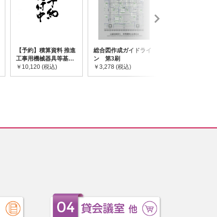
【予約】積算資料 推進
総合図作成ガイドライ
道路橋示方書・
工事用機械器具等基礎
ン 第3刷
令和7年10月 I~
価格表 2026年度版
￥10,120 (税込)
￥3,278 (税込)
￥59,730 (税込)
※2026/8/31発売予定