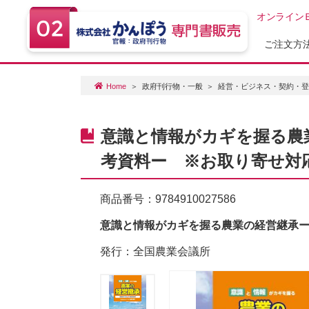
オンライン
ご注文方
Home
政府刊行物・一般
経営・ビジネス・契約・
意識と情報がカギを握る農
考資料ー ※お取り寄せ対
商品番号：
9784910027586
意識と情報がカギを握る農業の経営継承ー
発行：全国農業会議所