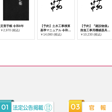
災害手帳 令和8年
【予約】土木工事積算
【予約】『建設物価』
￥2,970 (税込)
基準マニュアル 令和8
推進工事用機械器具等
年度版 ※2026年8月
￥14,080 (税込)
基礎価格表 2026年度
￥10,230 (税込)
下旬発売予定
版 ※2026/8/31発売予
定