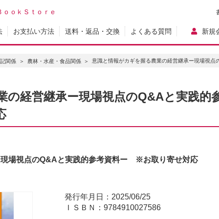
ＢｏｏｋＳｔｏｒｅ
法
お支払い方法
送料・返品・交換
よくある質問
新規
意識と情報がカギを握る農業の経営継承ー現場視点の
登記関係
農林・水産・食品関係
業の経営継承ー現場視点のQ&Aと実践的
応
現場視点のQ&Aと実践的参考資料ー ※お取り寄せ対応
発行年月日：2025/06/25
ＩＳＢＮ：9784910027586