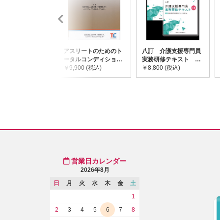
アスリートのためのト
八訂 介護支援専門員
ータルコンディショニ
実務研修テキスト
ングガイドライン
￥9,900 (税込)
(上・下巻/分売不可)
￥8,800 (税込)
営業日カレンダー
2026年8月
日
月
火
水
木
金
土
1
2
3
4
5
6
7
8