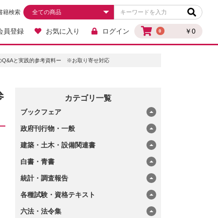
書籍検索
会員登録
お気に入り
ログイン
￥0
0
Q&Aと実践的参考資料ー ※お取り寄せ対応
参
カテゴリ一覧
ブックフェア
政府刊行物・一般
建築・土木・設備関連書
白書・青書
統計・調査報告
各種試験・資格テキスト
六法・法令集