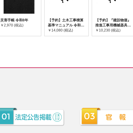
災害手帳 令和8年
【予約】土木工事積算
【予約】『建設物価』
￥2,970 (税込)
基準マニュアル 令和8
推進工事用機械器具等
年度版 ※2026年8月
￥14,080 (税込)
基礎価格表 2026年度
￥10,230 (税込)
下旬発売予定
版 ※2026/8/31発売予
定