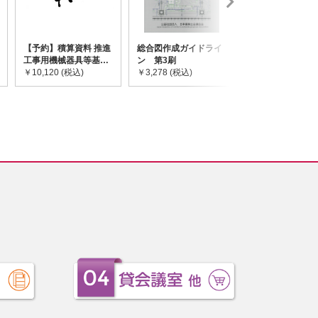
【予約】積算資料 推進
総合図作成ガイドライ
道路橋示方書・
工事用機械器具等基礎
ン 第3刷
令和7年10月 I~
価格表 2026年度版
￥10,120 (税込)
￥3,278 (税込)
￥59,730 (税込)
※2026/8/31発売予定