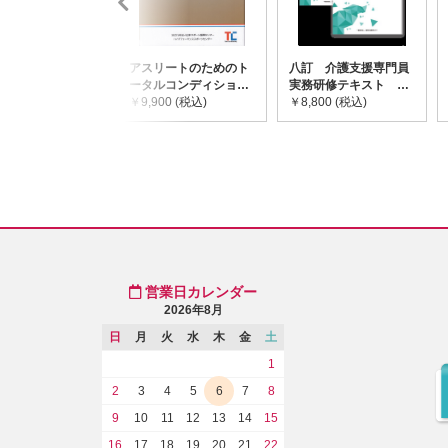
アスリートのためのト
八訂 介護支援専門員
ータルコンディショニ
実務研修テキスト
ングガイドライン
￥9,900 (税込)
(上・下巻/分売不可)
￥8,800 (税込)
営業日カレンダー
2026年8月
日
月
火
水
木
金
土
1
2
3
4
5
6
7
8
9
10
11
12
13
14
15
16
17
18
19
20
21
22