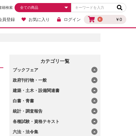
書籍検索
会員登録
お気に入り
ログイン
￥0
0
カテゴリ一覧
ブックフェア
政府刊行物・一般
建築・土木・設備関連書
白書・青書
統計・調査報告
各種試験・資格テキスト
六法・法令集