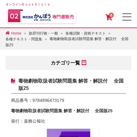
オンラインＢｏｏｋＳｔｏｒｅ
0
メ
Home
政府刊行物・一般
各種試験・資格テキスト
毒物劇物取扱者試験問題集 解答・解説付 全国
各種テキスト・問題集
版25
カテゴリ一覧
毒物劇物取扱者試験問題集 解答・解説付 全国
版25
商品番号：
9784896473179
毒物劇物取扱者試験問題集 解答・解説付 全国版25
発行：薬務公報社