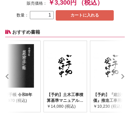
￥3,300円
（税込）
販売価格：
数量：
カートに入れる
おすすめ書籍
災害手帳 令和8年
【予約】土木工事積
【予約】『建設物
￥2,970 (税込)
算基準マニュアル
価』推進工事用機械
令和8年度版
￥14,080 (税込)
器具等基礎価格表
￥10,230 (税込)
※2026年8月下旬発
2026年度版
売予定
※2026/8/31発売予
定