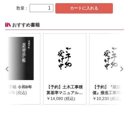
数量：
カートに入れる
おすすめ書籍
災害手帳 令和8年
【予約】土木工事積
【予約】『建設物
￥2,970 (税込)
算基準マニュアル
価』推進工事用機械
令和8年度版
￥14,080 (税込)
器具等基礎価格表
￥10,230 (税込)
※2026年8月下旬発
2026年度版
売予定
※2026/8/31発売予
定