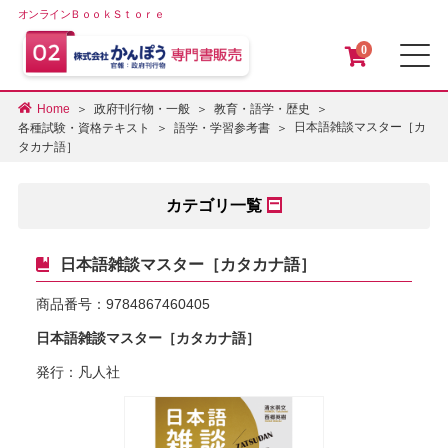
オンラインＢｏｏｋＳｔｏｒｅ
0
メ
Home
政府刊行物・一般
教育・語学・歴史
日本語雑談マスター［カ
各種試験・資格テキスト
語学・学習参考書
タカナ語］
カテゴリ一覧
日本語雑談マスター［カタカナ語］
商品番号：
9784867460405
日本語雑談マスター［カタカナ語］
発行：凡人社