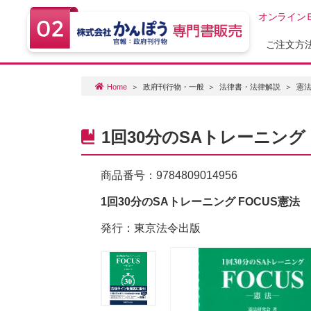
オンライン
ご注文方
Home
政府刊行物・一般
法律書・法律解説
憲
1回30分のSAトレーニング 
商品番号：
9784809014956
1回30分のSAトレーニング FOCUS憲法
発行：東京法令出版