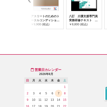
アスリートのためのト
八訂 介護支援専門員
ータルコンディショニ
実務研修テキスト
ングガイドライン
￥9,900 (税込)
(上・下巻/分売不可)
￥8,800 (税込)
営業日カレンダー
2026年8月
日
月
火
水
木
金
土
1
2
3
4
5
6
7
8
9
10
11
12
13
14
15
16
17
18
19
20
21
22