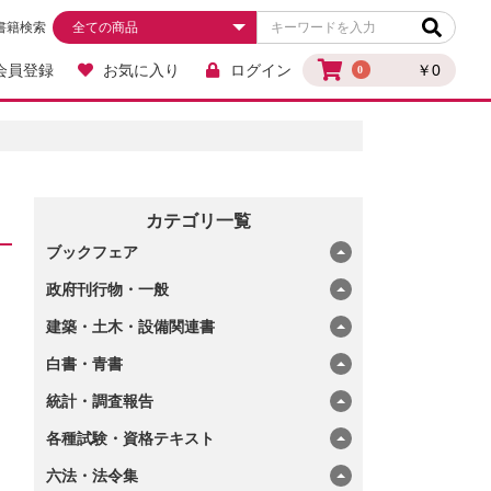
書籍検索
会員登録
お気に入り
ログイン
￥0
0
カテゴリ一覧
ブックフェア
政府刊行物・一般
建築・土木・設備関連書
白書・青書
統計・調査報告
各種試験・資格テキスト
六法・法令集