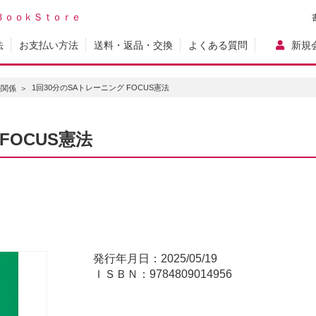
ＢｏｏｋＳｔｏｒｅ
法
お支払い方法
送料・返品・交換
よくある質問
新規
1回30分のSAトレーニング FOCUS憲法
法関係
FOCUS憲法
発行年月日：2025/05/19
ＩＳＢＮ：9784809014956