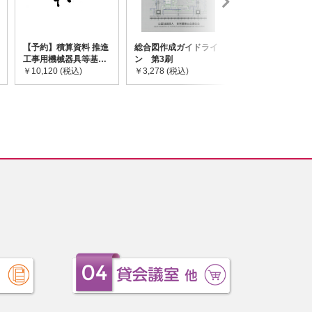
【予約】積算資料 推進
総合図作成ガイドライ
道路橋示方書・
工事用機械器具等基礎
ン 第3刷
令和7年10月 I~
価格表 2026年度版
￥10,120 (税込)
￥3,278 (税込)
￥59,730 (税込)
※2026/8/31発売予定