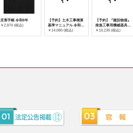
災害手帳 令和8年
【予約】土木工事積算
【予約】『建設物価』
￥2,970 (税込)
基準マニュアル 令和8
推進工事用機械器具等
年度版 ※2026年8月
￥14,080 (税込)
基礎価格表 2026年度
￥10,230 (税込)
下旬発売予定
版 ※2026/8/31発売予
定