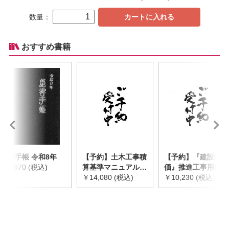
数量：
カートに入れる
おすすめ書籍
災害手帳 令和8年
【予約】土木工事積
【予約】『建設物
￥2,970 (税込)
算基準マニュアル
価』推進工事用機械
令和8年度版
￥14,080 (税込)
器具等基礎価格表
￥10,230 (税込)
※2026年8月下旬発
2026年度版
売予定
※2026/8/31発売予
定