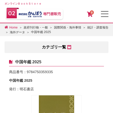
オンラインＢｏｏｋＳｔｏｒｅ
0
メ
Home
政府刊行物・一般
国際関係・海外事情
統計・調査報告
中国年鑑 2025
海外データ
カテゴリ一覧
中国年鑑 2025
商品番号：
9784750359335
中国年鑑 2025
発行：明石書店