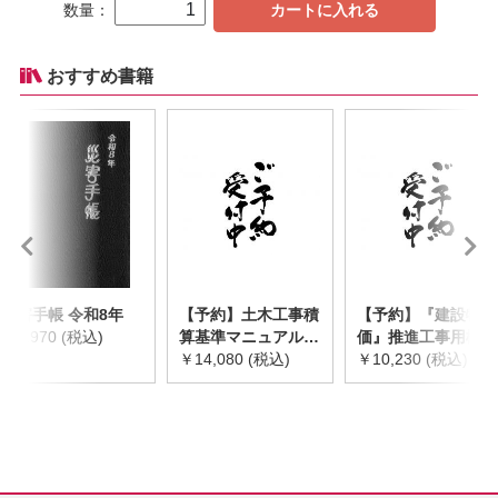
数量：
カートに入れる
おすすめ書籍
災害手帳 令和8年
【予約】土木工事積
【予約】『建設物
￥2,970 (税込)
算基準マニュアル
価』推進工事用機械
令和8年度版
￥14,080 (税込)
器具等基礎価格表
￥10,230 (税込)
※2026年8月下旬発
2026年度版
売予定
※2026/8/31発売予
定