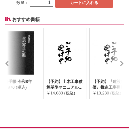
数量：
カートに入れる
おすすめ書籍
災害手帳 令和8年
【予約】土木工事積
【予約】『建設物
￥2,970 (税込)
算基準マニュアル
価』推進工事用機械
令和8年度版
￥14,080 (税込)
器具等基礎価格表
￥10,230 (税込)
※2026年8月下旬発
2026年度版
売予定
※2026/8/31発売予
定