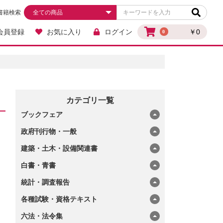
書籍検索
会員登録
お気に入り
ログイン
￥0
0
カテゴリ一覧
ブックフェア
政府刊行物・一般
建築・土木・設備関連書
白書・青書
統計・調査報告
各種試験・資格テキスト
六法・法令集