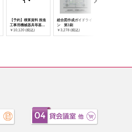
【予約】積算資料 推進
総合図作成ガイドライ
道路橋示方書・
工事用機械器具等基礎
ン 第3刷
令和7年10月 I~
価格表 2026年度版
￥10,120 (税込)
￥3,278 (税込)
￥59,730 (税込)
※2026/8/31発売予定