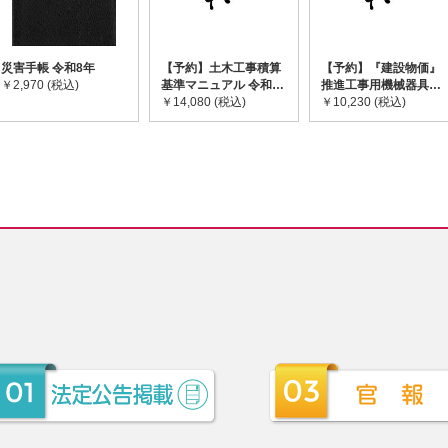
災害手帳 令和8年
【予約】土木工事積算
【予約】『建設物価』
￥2,970 (税込)
基準マニュアル 令和8
推進工事用機械器具等
年度版 ※2026年8月
￥14,080 (税込)
基礎価格表 2026年度
￥10,230 (税込)
下旬発売予定
版 ※2026/8/31発売予
定