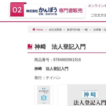
オンライン
ご注文方
Home
会社法関係
政府刊行物・一般
法律書・
神﨑 法人登記入門
商品番号：
9784860961916
神﨑 法人登記入門
発行：テイハン