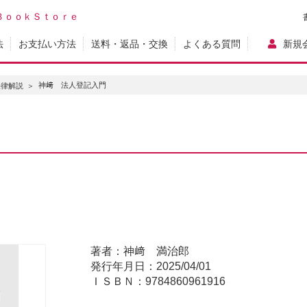
ＢｏｏｋＳｔｏｒｅ
法
お支払い方法
送料・返品・交換
よくある質問
新規
神﨑 法人登記入門
法律解説
著者：神﨑 満治郎
発行年月日：2025/04/01
ＩＳＢＮ：9784860961916