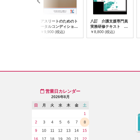
アスリートのためのト
八訂 介護支援専門員
ータルコンディショニ
実務研修テキスト
ングガイドライン
￥9,900 (税込)
(上・下巻/分売不可)
￥8,800 (税込)
営業日カレンダー
2026年8月
日
月
火
水
木
金
土
1
2
3
4
5
6
7
8
9
10
11
12
13
14
15
16
17
18
19
20
21
22