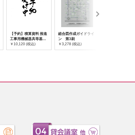
【予約】積算資料 推進
総合図作成ガイドライ
道路橋示方書・
工事用機械器具等基礎
ン 第3刷
令和7年10月 I~
価格表 2026年度版
￥10,120 (税込)
￥3,278 (税込)
￥59,730 (税込)
※2026/8/31発売予定