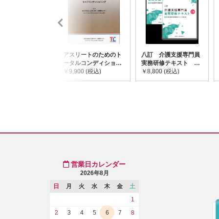
アスリートのためのト
八訂 介護支援専門員
ータルコンディショニ
実務研修テキスト
ングガイドライン
￥9,900 (税込)
(上・下巻/分売不可)
￥8,800 (税込)
営業日カレンダー
2026年8月
日
月
火
水
木
金
土
1
2
3
4
5
6
7
8