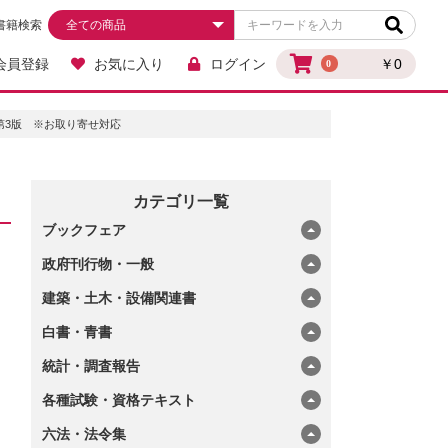
書籍検索
会員登録
お気に入り
ログイン
￥0
0
第3版 ※お取り寄せ対応
カテゴリ一覧
ブックフェア
政府刊行物・一般
建築・土木・設備関連書
白書・青書
統計・調査報告
各種試験・資格テキスト
六法・法令集