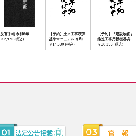
災害手帳 令和8年
【予約】土木工事積算
【予約】『建設物価』
￥2,970 (税込)
基準マニュアル 令和8
推進工事用機械器具等
年度版 ※2026年8月
￥14,080 (税込)
基礎価格表 2026年度
￥10,230 (税込)
下旬発売予定
版 ※2026/8/31発売予
定