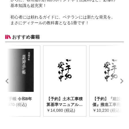
基本知識も超充実！
初心者には頼れるガイドに、ベテランには新たな発見を。
まさにディテールの教科書となる1冊です！
おすすめ書籍
災害手帳 令和8年
【予約】土木工事積
【予約】『建設物
￥2,970 (税込)
算基準マニュアル
価』推進工事用機械
令和8年度版
￥14,080 (税込)
器具等基礎価格表
￥10,230 (税込)
※2026年8月下旬発
2026年度版
売予定
※2026/8/31発売予
定