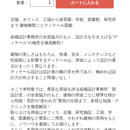
数量：
カートに入れる
店舗、オフィス、工場から保育園、学校、図書館、研究所
まで 建物種類ごとディテール図鑑
組織設計事務所の全面協力のもと、設計力を引き上げる“デ
ィテール”の極意を徹底解剖！
建物の美しさはもちろん、快適、安全、メンテナンスなど
性能面にも影響するディテールは、用途によって設計の要
点がまったく異なります。
ディテール設計は設計者の腕の見せ所であり、極めれば設
計力が向上すること間違いなし！
そこで本特集では、豊富な実績を誇る組織設計事務所「類
設計室」の全面協力のもと、建物の用途ごとに標準仕様か
ら性能・意匠や“使われ方”重視の仕様まで、多様な知識・テ
クニックを徹底解説！
取り上げる用途はオフィス、店舗、研究施設、工場、学
校、図書館など豊富にご用意。それぞれ建物の実例をもと
に、ノウハウを凝縮してお届けします。
さらに、各用途の計画のポイントや寸法資料など、必修の