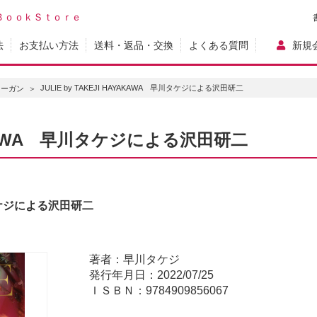
ＢｏｏｋＳｔｏｒｅ
法
お支払い方法
送料・返品・交換
よくある質問
新規
JULIE by TAKEJI HAYAKAWA 早川タケジによる沢田研二
ローガン
AYAKAWA 早川タケジによる沢田研二
早川タケジによる沢田研二
著者：早川タケジ
発行年月日：2022/07/25
ＩＳＢＮ：9784909856067