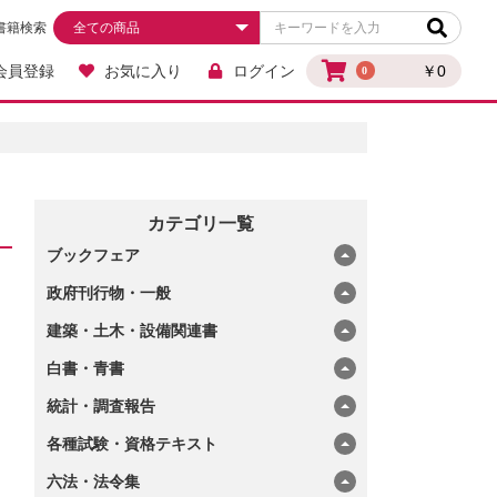
書籍検索
会員登録
お気に入り
ログイン
￥0
0
カテゴリ一覧
ブックフェア
政府刊行物・一般
建築・土木・設備関連書
白書・青書
統計・調査報告
各種試験・資格テキスト
六法・法令集