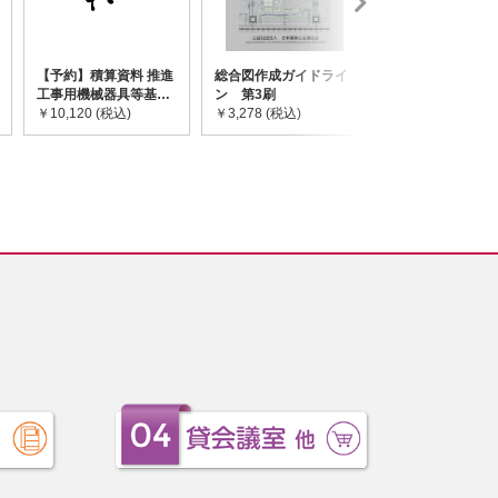
【予約】積算資料 推進
総合図作成ガイドライ
道路橋示方書・
工事用機械器具等基礎
ン 第3刷
令和7年10月 I~
価格表 2026年度版
￥10,120 (税込)
￥3,278 (税込)
￥59,730 (税込)
※2026/8/31発売予定