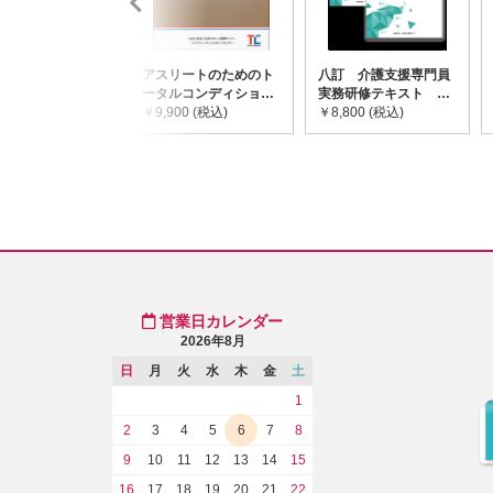
アスリートのためのト
八訂 介護支援専門員
ータルコンディショニ
実務研修テキスト
ングガイドライン
￥9,900 (税込)
(上・下巻/分売不可)
￥8,800 (税込)
営業日カレンダー
2026年8月
日
月
火
水
木
金
土
1
2
3
4
5
6
7
8
9
10
11
12
13
14
15
16
17
18
19
20
21
22