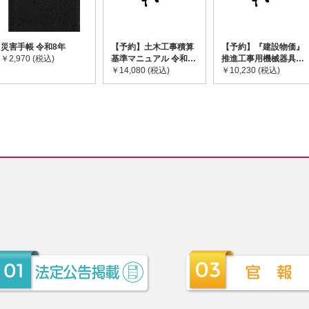
災害手帳 令和8年
【予約】土木工事積算
【予約】『建設物価』
￥2,970 (税込)
基準マニュアル 令和8
推進工事用機械器具等
年度版 ※2026年8月
￥14,080 (税込)
基礎価格表 2026年度
￥10,230 (税込)
下旬発売予定
版 ※2026/8/31発売予
定