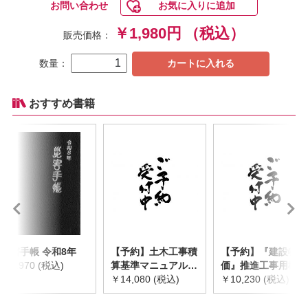
お問い合わせ
お気に入りに追加
￥1,980円
（税込）
販売価格：
数量：
カートに入れる
おすすめ書籍
災害手帳 令和8年
【予約】土木工事積
【予約】『建設物
￥2,970 (税込)
算基準マニュアル
価』推進工事用機械
令和8年度版
￥14,080 (税込)
器具等基礎価格表
￥10,230 (税込)
※2026年8月下旬発
2026年度版
売予定
※2026/8/31発売予