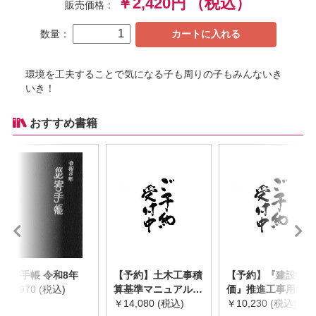
￥2,420円
（税込）
販売価格：
数量：
カートに入れる
環境を工夫することで気になる子も周りの子もみんないき
いき！
おすすめ書籍
災害手帳 令和8年
【予約】土木工事積
【予約】『建設物
￥2,970 (税込)
算基準マニュアル
価』推進工事用機械
令和8年度版
￥14,080 (税込)
器具等基礎価格表
￥10,230 (税込)