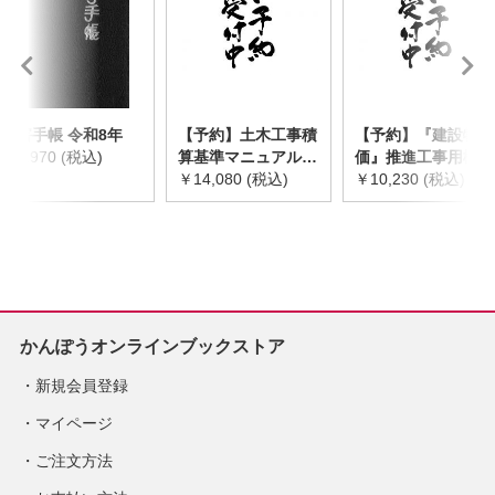
災害手帳 令和8年
【予約】土木工事積
【予約】『建設物
￥2,970 (税込)
算基準マニュアル
価』推進工事用機械
令和8年度版
￥14,080 (税込)
器具等基礎価格表
￥10,230 (税込)
※2026年8月下旬発
2026年度版
売予定
※2026/8/31発売予
定
かんぽうオンラインブックストア
新規会員登録
マイページ
ご注文方法