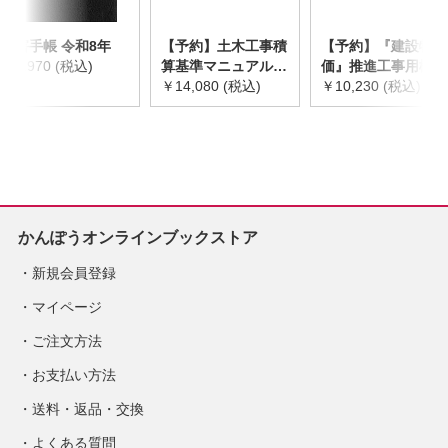
災害手帳 令和8年
【予約】土木工事積
【予約】『建設物
￥2,970 (税込)
算基準マニュアル
価』推進工事用機械
令和8年度版
￥14,080 (税込)
器具等基礎価格表
￥10,230 (税込)
※2026年8月下旬発
2026年度版
売予定
※2026/8/31発売予
定
かんぽうオンラインブックストア
新規会員登録
マイページ
ご注文方法
お支払い方法
送料・返品・交換
よくある質問