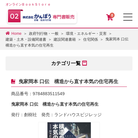
オンラインＢｏｏｋＳｔｏｒｅ
0
メ
Home
政府刊行物・一般
環境・エネルギー・災害
曳家岡本 口伝
建築・土木・設備関連書
建設関連書籍
住宅関係
構造から直す本気の住宅再生
カテゴリ一覧
曳家岡本 口伝 構造から直す本気の住宅再生
商品番号：
9784883511549
曳家岡本 口伝 構造から直す本気の住宅再生
発行：創樹社 発売：ランドハウスビジレッジ