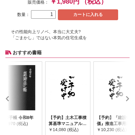
￥1,980円
（税込）
販売価格：
数量：
カートに入れる
その性能向上リノベ、本当に大丈夫?
「ごまかし」ではない本気の住宅生成を
おすすめ書籍
災害手帳 令和8年
【予約】土木工事積
【予約】『建設物
￥2,970 (税込)
算基準マニュアル
価』推進工事用機械
令和8年度版
￥14,080 (税込)
器具等基礎価格表
￥10,230 (税込)