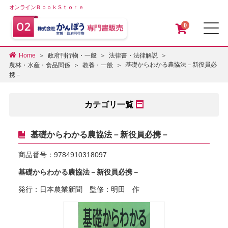
オンラインＢｏｏｋＳｔｏｒｅ
0
メ
Home
政府刊行物・一般
法律書・法律解説
基礎からわかる農協法－新役員必
農林・水産・食品関係
教養・一般
携－
カテゴリ一覧
基礎からわかる農協法－新役員必携－
商品番号：
9784910318097
基礎からわかる農協法－新役員必携－
発行：日本農業新聞 監修：明田 作