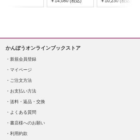
令和8年度版
￥14,080 (税込)
器具等基礎価格表
￥10,230 (税込)
※2026年8月下旬発
2026年度版
売予定
※2026/8/31発売予
定
かんぽうオンラインブックストア
新規会員登録
マイページ
ご注文方法
お支払い方法
送料・返品・交換
よくある質問
書店様へのお願い
利用約款