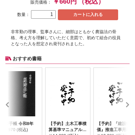
￥660円
（税込）
販売価格：
数量：
カートに入れる
非常勤の理事、監事さんに、細部はともかく農協法の骨
格、考え方を理解していただく意図で、初めて組合の役員
となった人を想定され発刊されました。
おすすめ書籍
災害手帳 令和8年
【予約】土木工事積
【予約】『建設物
￥2,970 (税込)
算基準マニュアル
価』推進工事用機械