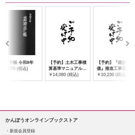
災害手帳 令和8年
【予約】土木工事積
【予約】『建設物
￥2,970 (税込)
算基準マニュアル
価』推進工事用機械
令和8年度版
￥14,080 (税込)
器具等基礎価格表
￥10,230 (税込)
※2026年8月下旬発
2026年度版
売予定
※2026/8/31発売予
定
かんぽうオンラインブックストア
新規会員登録