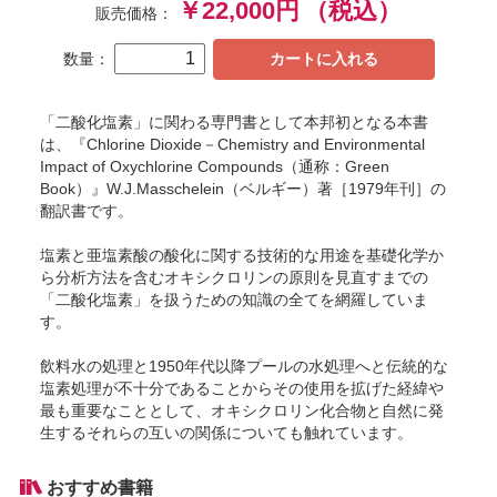
￥22,000円
（税込）
販売価格：
数量：
カートに入れる
「二酸化塩素」に関わる専門書として本邦初となる本書
は、『Chlorine Dioxide－Chemistry and Environmental
Impact of Oxychlorine Compounds（通称：Green
Book）』W.J.Masschelein（ベルギー）著［1979年刊］の
翻訳書です。
塩素と亜塩素酸の酸化に関する技術的な用途を基礎化学か
ら分析方法を含むオキシクロリンの原則を見直すまでの
「二酸化塩素」を扱うための知識の全てを網羅していま
す。
飲料水の処理と1950年代以降プールの水処理へと伝統的な
塩素処理が不十分であることからその使用を拡げた経緯や
最も重要なこととして、オキシクロリン化合物と自然に発
生するそれらの互いの関係についても触れています。
おすすめ書籍