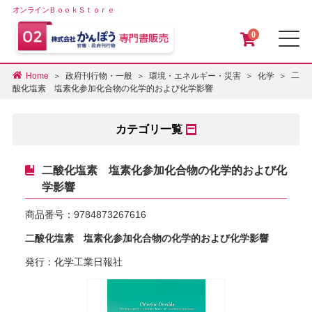
オンラインＢｏｏｋＳｔｏｒｅ
0
メ
二
Home
政府刊行物・一般
環境・エネルギー・災害
化学
酸化塩素 塩素化参加化合物の化学的および化学影響
カテゴリ一覧
二酸化塩素 塩素化参加化合物の化学的および化
学影響
商品番号：
9784873267616
二酸化塩素 塩素化参加化合物の化学的および化学影響
発行：化学工業日報社