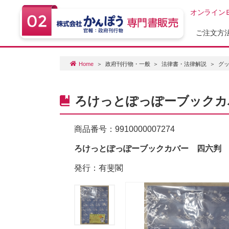
オンライン
ご注文方
Home
政府刊行物・一般
法律書・法律解説
グ
ろけっとぽっぽーブックカ
商品番号：
9910000007274
ろけっとぽっぽーブックカバー 四六判
発行：有斐閣