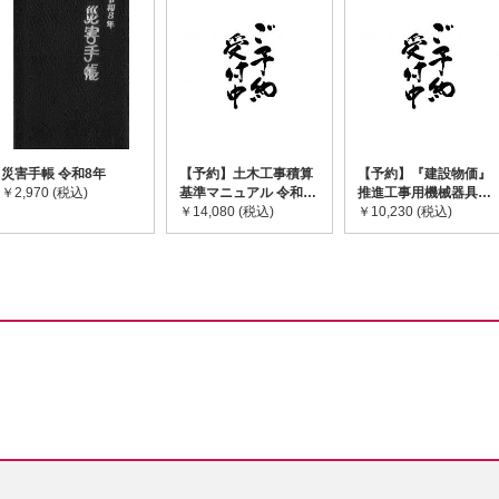
災害手帳 令和8年
【予約】土木工事積算
【予約】『建設物価』
￥2,970 (税込)
基準マニュアル 令和8
推進工事用機械器具等
年度版 ※2026年8月
￥14,080 (税込)
基礎価格表 2026年度
￥10,230 (税込)
下旬発売予定
版 ※2026/8/31発売予
定