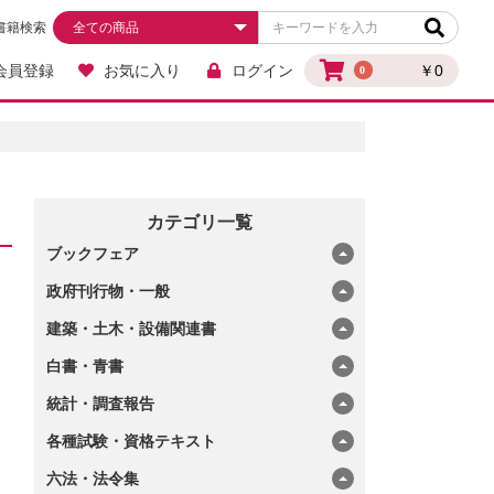
書籍検索
会員登録
お気に入り
ログイン
￥0
0
カテゴリ一覧
ブックフェア
政府刊行物・一般
建築・土木・設備関連書
白書・青書
統計・調査報告
各種試験・資格テキスト
六法・法令集