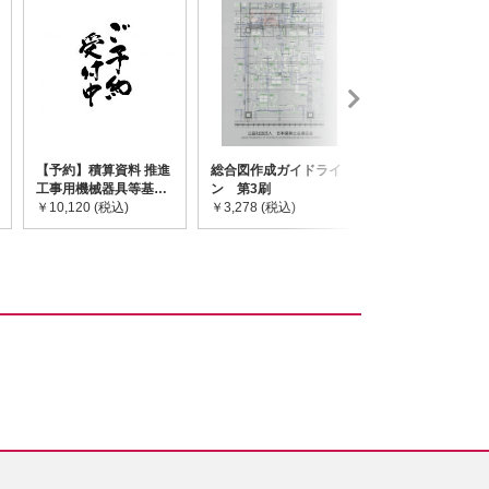
【予約】積算資料 推進
総合図作成ガイドライ
道路橋示方書・
工事用機械器具等基礎
ン 第3刷
令和7年10月 I~
価格表 2026年度版
￥10,120 (税込)
￥3,278 (税込)
￥59,730 (税込)
※2026/8/31発売予定