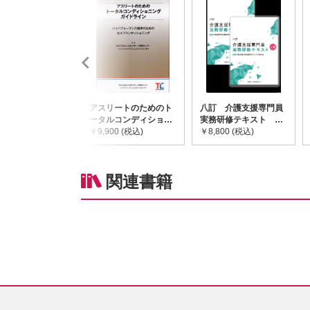
アスリートのためのト
八訂 介護支援専門員
ータルコンディショニ
実務研修テキスト
ングガイドライン
￥9,900 (税込)
(上・下巻/分売不可)
￥8,800 (税込)
関連書籍