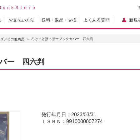
ＢｏｏｋＳｔｏｒｅ
法
お支払い方法
送料・返品・交換
よくある質問
新規
ろけっとぽっぽーブックカバー 四六判
ッズ／その他商品
バー 四六判
発行年月日：2023/03/31
ＩＳＢＮ：9910000007274