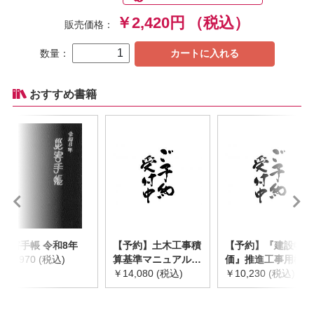
￥2,420円
（税込）
販売価格：
数量：
カートに入れる
おすすめ書籍
災害手帳 令和8年
【予約】土木工事積
【予約】『建設物
￥2,970 (税込)
算基準マニュアル
価』推進工事用機械
令和8年度版
￥14,080 (税込)
器具等基礎価格表
￥10,230 (税込)
※2026年8月下旬発
2026年度版
売予定
※2026/8/31発売予