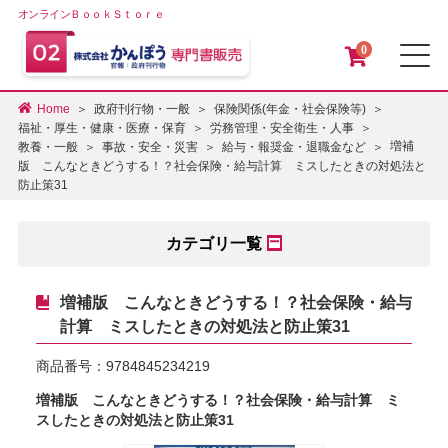
オンラインＢｏｏｋＳｔｏｒｅ
0
メ
Home
政府刊行物・一般
保険関係(年金・社会保険等)
福祉・厚生・健康・医療・保育
労務管理・安全衛生・人事
増補
教養・一般
事故・安全・災害
給与・報奨金・退職金など
版 こんなときどうする！？社会保険・給与計算 ミスしたときの対処法と
防止策31
カテゴリ一覧
増補版 こんなときどうする！？社会保険・給与
計算 ミスしたときの対処法と防止策31
商品番号：
9784845234219
増補版 こんなときどうする！？社会保険・給与計算 ミ
スしたときの対処法と防止策31