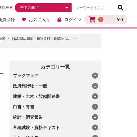
書籍検索
会員登録
お気に入り
ログイン
￥0
0
築家
雑誌(建設物価・積算資料・新建築ほか)
カテゴリ一覧
ブックフェア
政府刊行物・一般
建築・土木・設備関連書
白書・青書
統計・調査報告
各種試験・資格テキスト