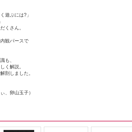
く遊ぶには?」
」
りだくさん。
た内観パースで
知識も、
さしく解説。
を解剖しました。
りぃ、卵山玉子）