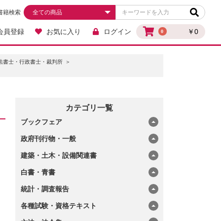
書籍検索
会員登録
お気に入り
ログイン
￥0
0
法書士・行政書士・裁判所
カテゴリ一覧
ブックフェア
政府刊行物・一般
建築・土木・設備関連書
白書・青書
統計・調査報告
各種試験・資格テキスト