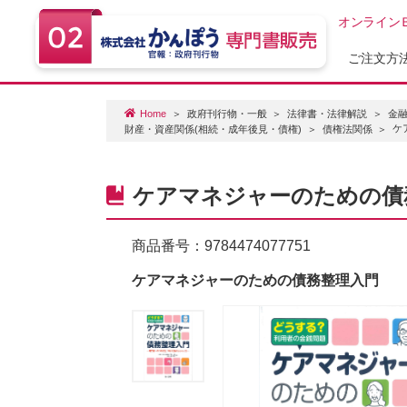
オンライン
ご注文方
Home
政府刊行物・一般
法律書・法律解説
金
ケ
財産・資産関係(相続・成年後見・債権)
債権法関係
ケアマネジャーのための債
商品番号：
9784474077751
ケアマネジャーのための債務整理入門