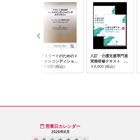
アスリートのためのト
八訂 介護支援専門員
ータルコンディショニ
実務研修テキスト
ングガイドライン
￥9,900 (税込)
(上・下巻/分売不可)
￥8,800 (税込)
営業日カレンダー
2026年8月