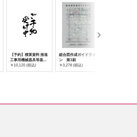
【予約】積算資料 推進
総合図作成ガイドライ
道路橋示方書・
工事用機械器具等基礎
ン 第3刷
令和7年10月 I~
価格表 2026年度版
￥10,120 (税込)
￥3,278 (税込)
￥59,730 (税込)
※2026/8/31発売予定