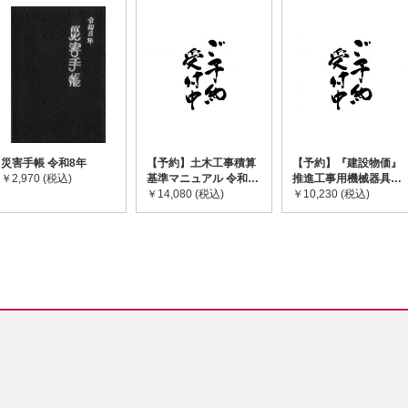
災害手帳 令和8年
【予約】土木工事積算
【予約】『建設物価』
￥2,970 (税込)
基準マニュアル 令和8
推進工事用機械器具等
年度版 ※2026年8月
￥14,080 (税込)
基礎価格表 2026年度
￥10,230 (税込)
下旬発売予定
版 ※2026/8/31発売予
定