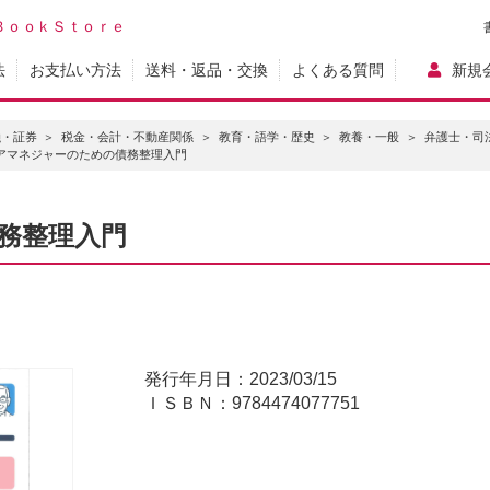
ＢｏｏｋＳｔｏｒｅ
法
お支払い方法
送料・返品・交換
よくある質問
新規
融・証券
税金・会計・不動産関係
教育・語学・歴史
教養・一般
弁護士・司
アマネジャーのための債務整理入門
務整理入門
発行年月日：2023/03/15
ＩＳＢＮ：9784474077751