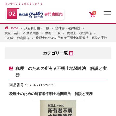
オンラインＢｏｏｋＳｔｏｒｅ
0
メ
Home
政府刊行物・一般
法律書・法律解説
税金・会計・不動産関係
教養・一般
税理士・税法関係
税理士のための所有者不明土地関連法 解説と実務
不動産・権利関係
カテゴリ一覧
税理士のための所有者不明土地関連法 解説と実
務
商品番号：
9784539729229
税理士のための所有者不明土地関連法 解説と実務