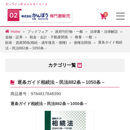
オンラインＢｏｏｋＳｔｏｒｅ
0
メ
Home
ブックフェア
政府刊行物・一般
法律書・法律解説
金融・証券
税金・会計・不動産関係
教養・一般
逐条ガイド相続
財産・資産関係(相続・成年後見・債権)
債権法関係
法－民法882条～1050条－
カテゴリ一覧
逐条ガイド相続法－民法882条～1050条－
商品番号：
9784817848390
逐条ガイド相続法－民法882条～1050条－