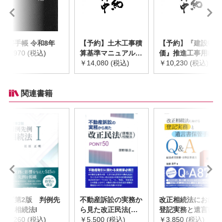
災害手帳 令和8年
【予約】土木工事積
【予約】『建設物
￥2,970 (税込)
算基準マニュアル
価』推進工事用機械
令和8年度版
￥14,080 (税込)
器具等基礎価格表
￥10,230 (税込)
※2026年8月下旬発
2026年度版
売予定
※2026/8/31発売予
定
関連書籍
全訂第2版 判例先
不動産訴訟の実務か
改正相続法における
例 相続法I
ら見た改正民法(債
登記実務と遺言書保
￥7,260 (税込)
権法・相続法)
￥5,500 (税込)
管手続Q&A
￥3,850 (税込)