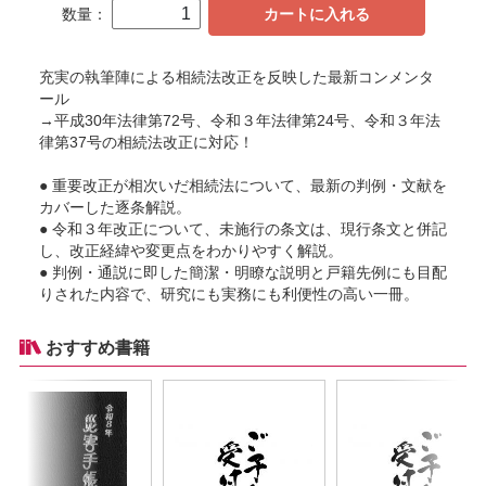
数量：
カートに入れる
充実の執筆陣による相続法改正を反映した最新コンメンタ
ール
→平成30年法律第72号、令和３年法律第24号、令和３年法
律第37号の相続法改正に対応！
● 重要改正が相次いだ相続法について、最新の判例・文献を
カバーした逐条解説。
● 令和３年改正について、未施行の条文は、現行条文と併記
し、改正経緯や変更点をわかりやすく解説。
● 判例・通説に即した簡潔・明瞭な説明と戸籍先例にも目配
りされた内容で、研究にも実務にも利便性の高い一冊。
おすすめ書籍