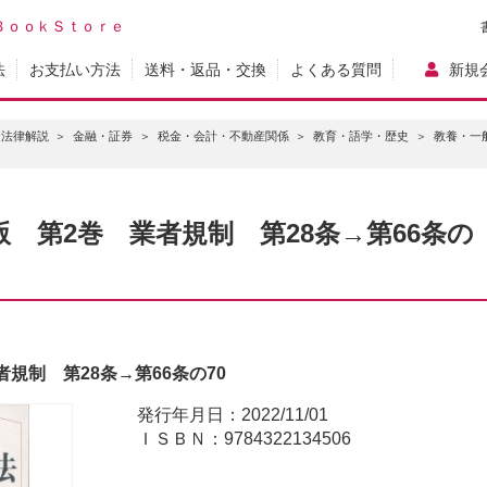
ＢｏｏｋＳｔｏｒｅ
法
お支払い方法
送料・返品・交換
よくある質問
新規
・法律解説
金融・証券
税金・会計・不動産関係
教育・語学・歴史
教養・一
 第2巻 業者規制 第28条→第66条の
規制 第28条→第66条の70
発行年月日：2022/11/01
ＩＳＢＮ：9784322134506