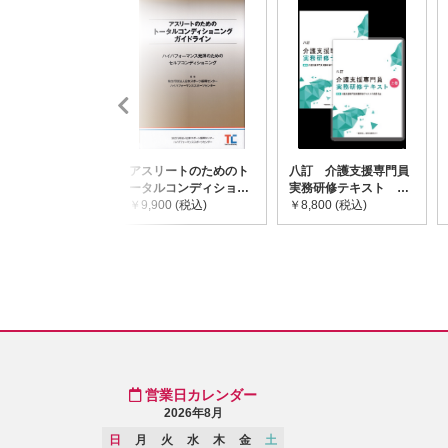
アスリートのためのト
八訂 介護支援専門員
ータルコンディショニ
実務研修テキスト
ングガイドライン
￥9,900 (税込)
(上・下巻/分売不可)
￥8,800 (税込)
営業日カレンダー
2026年8月
日
月
火
水
木
金
土