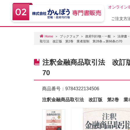
オンライン
ご注文方
Home
ブックフェア
政府刊行物・一般
法律書
取引法 改訂版 第2巻 業者規制 第28条→第66条の70
注釈金融商品取引法 改訂版
70
商品番号：
9784322134506
注釈金融商品取引法 改訂版 第2巻 業者