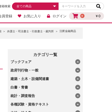
書籍検索
会員登録
お気に入り
ログイン
￥0
0
注釈金融商品
般
弁護士・司法書士・行政書士・裁判所
カテゴリ一覧
ブックフェア
政府刊行物・一般
建築・土木・設備関連書
白書・青書
統計・調査報告
各種試験・資格テキスト