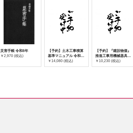
災害手帳 令和8年
【予約】土木工事積算
【予約】『建設物価』
￥2,970 (税込)
基準マニュアル 令和8
推進工事用機械器具等
年度版 ※2026年8月
￥14,080 (税込)
基礎価格表 2026年度
￥10,230 (税込)
下旬発売予定
版 ※2026/8/31発売予
定