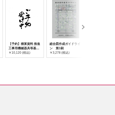
【予約】積算資料 推進
総合図作成ガイドライ
道路橋示方書・
工事用機械器具等基礎
ン 第3刷
令和7年10月 I~
価格表 2026年度版
￥10,120 (税込)
￥3,278 (税込)
￥59,730 (税込)
※2026/8/31発売予定