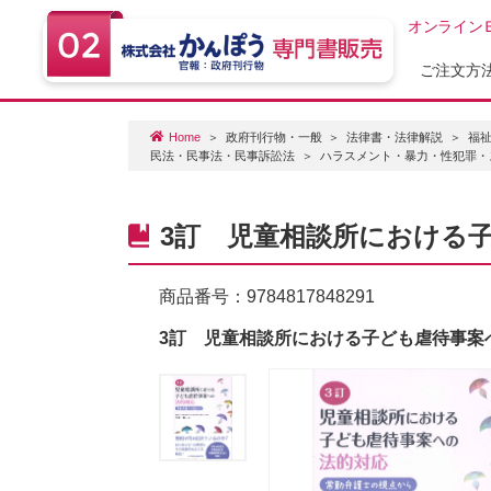
オンライン
ご注文方
Home
政府刊行物・一般
法律書・法律解説
福
民法・民事法・民事訴訟法
ハラスメント・暴力・性犯罪・
3訂 児童相談所における
商品番号：
9784817848291
3訂 児童相談所における子ども虐待事案