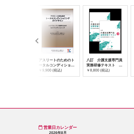
アスリートのためのト
八訂 介護支援専門員
ータルコンディショニ
実務研修テキスト
ングガイドライン
￥9,900 (税込)
(上・下巻/分売不可)
￥8,800 (税込)
営業日カレンダー
2026年8月