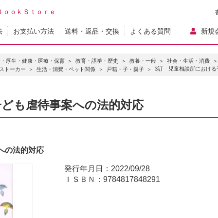
ＢｏｏｋＳｔｏｒｅ
法
お支払い方法
送料・返品・交換
よくある質問
新規
祉・厚生・健康・医療・保育
教育・語学・歴史
教養・一般
社会・生活・消費
3訂 児童相談所における
ストーカー
生活・消費・ペット関係
戸籍・子・親子
子ども虐待事案への法的対応
への法的対応
発行年月日：2022/09/28
ＩＳＢＮ：9784817848291