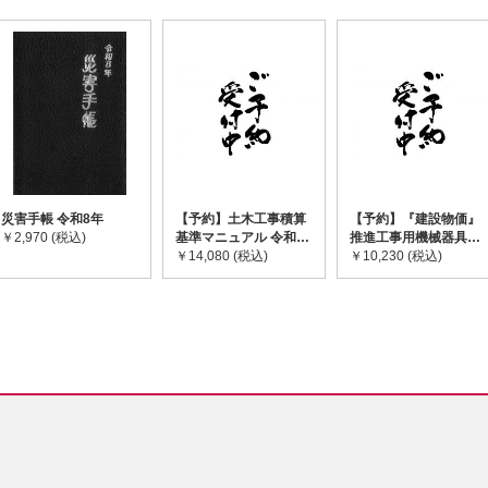
災害手帳 令和8年
【予約】土木工事積算
【予約】『建設物価』
￥2,970 (税込)
基準マニュアル 令和8
推進工事用機械器具等
年度版 ※2026年8月
￥14,080 (税込)
基礎価格表 2026年度
￥10,230 (税込)
下旬発売予定
版 ※2026/8/31発売予
定