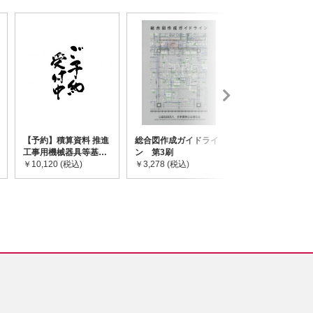
【予約】積算資料 推進
総合図作成ガイドライ
道路橋示方書・
工事用機械器具等基礎
ン 第3刷
令和7年10月 I~
価格表 2026年度版
￥10,120 (税込)
￥3,278 (税込)
￥59,730 (税込)
※2026/8/31発売予定