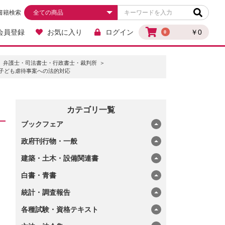
書籍検索
会員登録
お気に入り
ログイン
￥0
0
弁護士・司法書士・行政書士・裁判所
子ども虐待事案への法的対応
カテゴリ一覧
ブックフェア
政府刊行物・一般
建築・土木・設備関連書
白書・青書
統計・調査報告
各種試験・資格テキスト