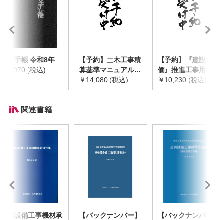
災害手帳 令和8年
【予約】土木工事積
【予約】『建設物
￥2,970 (税込)
算基準マニュアル
価』推進工事用機械
令和8年度版
￥14,080 (税込)
器具等基礎価格表
￥10,230 (税込)
※2026年8月下旬発
2026年度版
売予定
※2026/8/31発売予
定
関連書籍
機械設備工事機材承
【バックナンバー】
【バックナンバー】