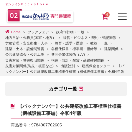
オンラインＢｏｏｋＳｔｏｒｅ
0
メ
Home
ブックフェア
政府刊行物・一般
地方自治・公務員(国家・地方）
経営・ビジネス・契約・登記関係
労務管理・安全衛生・人事
教育・語学・歴史
教養・一般
建築・土木・設備関連書
各種仕様書・標準図・指針等
建築関係
公共建築協会・公共工事
共同企業体関係（JV)
災害対策・災害復旧関係
構造・設計・耐震・品質確保関係
【バ
災害対策関係(防災・復旧など)
出版社別
建築保全センター
ックナンバー】公共建築改修工事標準仕様書（機械設備工事編）令和4年版
カテゴリ一覧
【バックナンバー】公共建築改修工事標準仕様書
（機械設備工事編）令和4年版
商品番号：
9784907762605