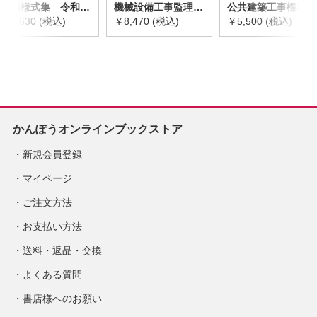
諾図様式集 令和4
機械設備工事監理指
公共建築工事標準仕
年版
￥3,630 (税込)
針 令和4年版
￥8,470 (税込)
様書(機械設備工事
￥5,500 (税込)
編) 令和4年版 ※
お取り寄せ対応
かんぽうオンラインブックストア
新規会員登録
マイページ
ご注文方法
お支払い方法
送料・返品・交換
よくある質問
書店様へのお願い