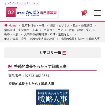
オンラインＢｏｏｋＳｔｏｒｅ
0
メ
Home
政府刊行物・一般
経営・ビジネス・契約・登記関係
労務管理・安全衛生・人事
マスコミ・文化
教育・語学・歴史
教養・一般
人事関係(採用活動・OJT・退職など）
持続的成長をもたらす戦略人事
働き方改革・育児・介護休業法等の改正
カテゴリ一覧
持続的成長をもたらす戦略人事
商品番号：
9784818519374
持続的成長をもたらす戦略人事