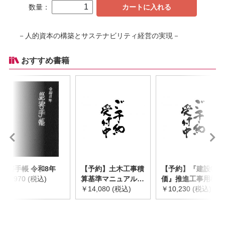
数量：
カートに入れる
－人的資本の構築とサステナビリティ経営の実現－
おすすめ書籍
災害手帳 令和8年
【予約】土木工事積
【予約】『建設物
￥2,970 (税込)
算基準マニュアル
価』推進工事用機械
令和8年度版
￥14,080 (税込)
器具等基礎価格表
￥10,230 (税込)
※2026年8月下旬発
2026年度版
売予定
※2026/8/31発売予
定