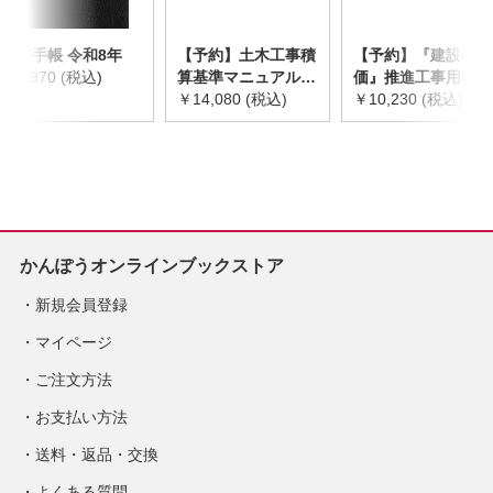
災害手帳 令和8年
【予約】土木工事積
【予約】『建設物
￥2,970 (税込)
算基準マニュアル
価』推進工事用機械
令和8年度版
￥14,080 (税込)
器具等基礎価格表
￥10,230 (税込)
※2026年8月下旬発
2026年度版
売予定
※2026/8/31発売予
定
かんぽうオンラインブックストア
新規会員登録
マイページ
ご注文方法
お支払い方法
送料・返品・交換
よくある質問