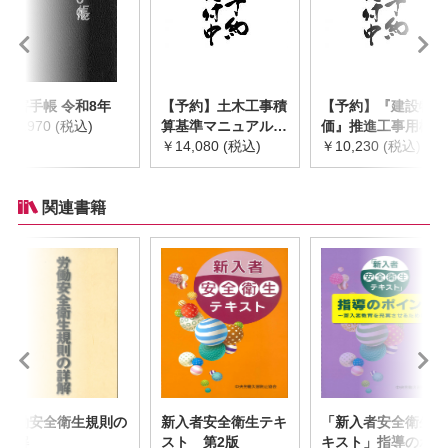
災害手帳 令和8年
【予約】土木工事積
【予約】『建設物
￥2,970 (税込)
算基準マニュアル
価』推進工事用機械
令和8年度版
￥14,080 (税込)
器具等基礎価格表
￥10,230 (税込)
※2026年8月下旬発
2026年度版
売予定
※2026/8/31発売予
定
関連書籍
労働安全衛生規則の
新入者安全衛生テキ
「新入者安全衛生テ
詳解
スト 第2版
キスト」指導のポイ