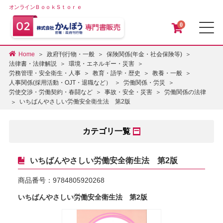
オンラインＢｏｏｋＳｔｏｒｅ
0
メ
Home
政府刊行物・一般
保険関係(年金・社会保険等)
法律書・法律解説
環境・エネルギー・災害
労務管理・安全衛生・人事
教育・語学・歴史
教養・一般
人事関係(採用活動・OJT・退職など）
労働関係・労災
労使交渉・労働契約・春闘など
事故・安全・災害
労働関係の法律
いちばんやさしい労働安全衛生法 第2版
カテゴリ一覧
いちばんやさしい労働安全衛生法 第2版
商品番号：
9784805920268
いちばんやさしい労働安全衛生法 第2版