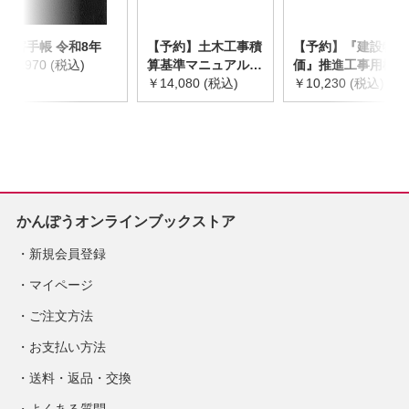
災害手帳 令和8年
【予約】土木工事積
【予約】『建設物
￥2,970 (税込)
算基準マニュアル
価』推進工事用機械
令和8年度版
￥14,080 (税込)
器具等基礎価格表
￥10,230 (税込)
※2026年8月下旬発
2026年度版
売予定
※2026/8/31発売予
定
かんぽうオンラインブックストア
新規会員登録
マイページ
ご注文方法
お支払い方法
送料・返品・交換