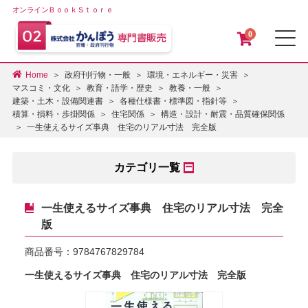
オンラインＢｏｏｋＳｔｏｒｅ
0
メ
Home
政府刊行物・一般
環境・エネルギー・災害
マスコミ・文化
教育・語学・歴史
教養・一般
建築・土木・設備関連書
各種仕様書・標準図・指針等
積算・損料・歩掛関係
住宅関係
構造・設計・耐震・品質確保関係
一生使えるサイズ事典 住宅のリアル寸法 完全版
カテゴリ一覧
一生使えるサイズ事典 住宅のリアル寸法 完全
版
商品番号：
9784767829784
一生使えるサイズ事典 住宅のリアル寸法 完全版