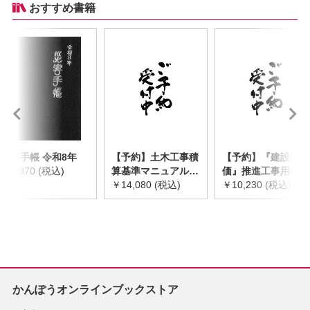
おすすめ書籍
災害手帳 令和8年
【予約】土木工事積
【予約】『建設物
￥2,970 (税込)
算基準マニュアル
価』推進工事用機械
令和8年度版
￥14,080 (税込)
器具等基礎価格表
￥10,230 (税込)
※2026年8月下旬発
2026年度版
売予定
※2026/8/31発売予
定
かんぽうオンラインブックストア