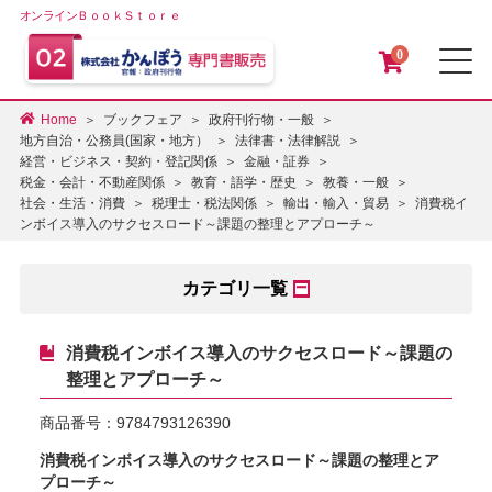
オンラインＢｏｏｋＳｔｏｒｅ
0
メ
Home
ブックフェア
政府刊行物・一般
地方自治・公務員(国家・地方）
法律書・法律解説
経営・ビジネス・契約・登記関係
金融・証券
税金・会計・不動産関係
教育・語学・歴史
教養・一般
消費税イ
社会・生活・消費
税理士・税法関係
輸出・輸入・貿易
ンボイス導入のサクセスロード～課題の整理とアプローチ～
カテゴリ一覧
消費税インボイス導入のサクセスロード～課題の
整理とアプローチ～
商品番号：
9784793126390
消費税インボイス導入のサクセスロード～課題の整理とア
プローチ～