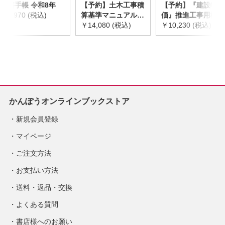
災害手帳 令和8年
【予約】土木工事積
【予約】『建設物
￥2,970 (税込)
算基準マニュアル
価』推進工事用機械
令和8年度版
￥14,080 (税込)
器具等基礎価格表
￥10,230 (税込)
※2026年8月下旬発
2026年度版
売予定
※2026/8/31発売予
定
かんぽうオンラインブックストア
新規会員登録
マイページ
ご注文方法
お支払い方法
送料・返品・交換
よくある質問
書店様へのお願い