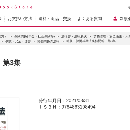
ＢｏｏｋＳｔｏｒｅ
法
お支払い方法
送料・返品・交換
よくある質問
新規
地方）
保険関係(年金・社会保険等)
法律書・法律解説
労務管理・安全衛生・人
新版 労働基準法実務問答 第3集
事故・安全・災害
労働関係の法律
 第3集
発行年月日：2021/08/31
ＩＳＢＮ：9784863198494