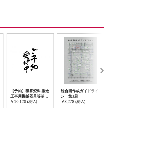
【予約】積算資料 推進
総合図作成ガイドライ
道路橋示方書・
工事用機械器具等基礎
ン 第3刷
令和7年10月 I~
価格表 2026年度版
￥10,120 (税込)
￥3,278 (税込)
￥59,730 (税込)
※2026/8/31発売予定