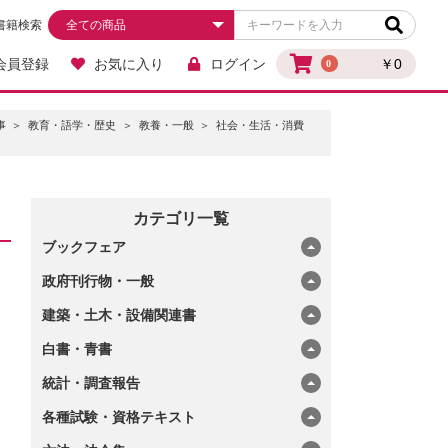
書籍検索
会員登録
お気に入り
ログイン
￥0
0
事
教育・語学・歴史
教養・一般
社会・生活・消費
カテゴリ一覧
ブックフェア
政府刊行物・一般
建築・土木・設備関連書
白書・青書
統計・調査報告
各種試験・資格テキスト