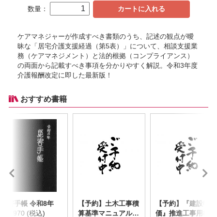
数量：
カートに入れる
ケアマネジャーが作成すべき書類のうち、記述の観点が曖
昧な「居宅介護支援経過（第5表）」について、相談支援業
務（ケアマネジメント）と法的根拠（コンプライアンス）
の両面から記載すべき事項を分かりやすく解説。令和3年度
介護報酬改定に即した最新版！
おすすめ書籍
災害手帳 令和8年
【予約】土木工事積
【予約】『建設物
￥2,970 (税込)
算基準マニュアル
価』推進工事用機械