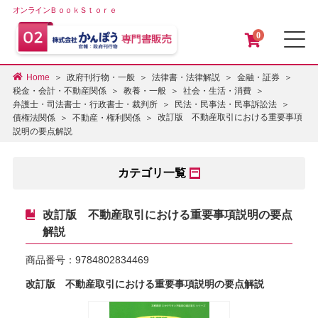
オンラインＢｏｏｋＳｔｏｒｅ
0
メ
Home
政府刊行物・一般
法律書・法律解説
金融・証券
税金・会計・不動産関係
教養・一般
社会・生活・消費
弁護士・司法書士・行政書士・裁判所
民法・民事法・民事訴訟法
改訂版 不動産取引における重要事項
債権法関係
不動産・権利関係
説明の要点解説
カテゴリ一覧
改訂版 不動産取引における重要事項説明の要点
解説
商品番号：
9784802834469
改訂版 不動産取引における重要事項説明の要点解説