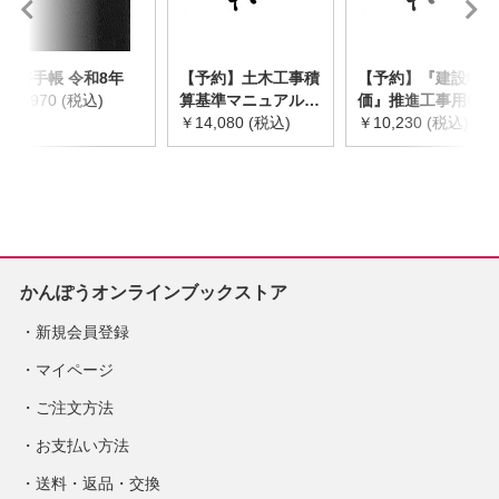
災害手帳 令和8年
【予約】土木工事積
【予約】『建設物
￥2,970 (税込)
算基準マニュアル
価』推進工事用機械
令和8年度版
￥14,080 (税込)
器具等基礎価格表
￥10,230 (税込)
※2026年8月下旬発
2026年度版
売予定
※2026/8/31発売予
定
かんぽうオンラインブックストア
新規会員登録
マイページ
ご注文方法
お支払い方法
送料・返品・交換