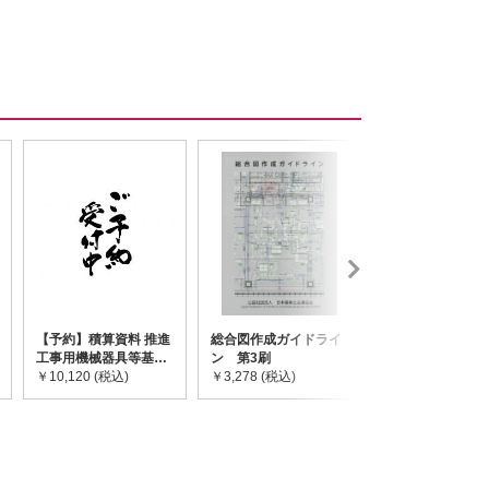
【予約】積算資料 推進
総合図作成ガイドライ
道路橋示方書・
工事用機械器具等基礎
ン 第3刷
令和7年10月 I~
価格表 2026年度版
￥10,120 (税込)
￥3,278 (税込)
￥59,730 (税込)
※2026/8/31発売予定