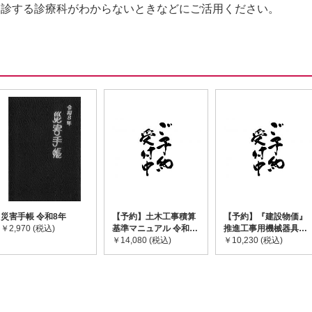
受診する診療科がわからないときなどにご活用ください。
災害手帳 令和8年
【予約】土木工事積算
【予約】『建設物価』
￥2,970 (税込)
基準マニュアル 令和8
推進工事用機械器具等
年度版 ※2026年8月
￥14,080 (税込)
基礎価格表 2026年度
￥10,230 (税込)
下旬発売予定
版 ※2026/8/31発売予
定