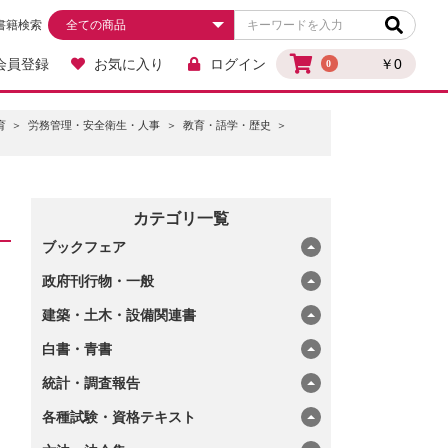
書籍検索
会員登録
お気に入り
ログイン
￥0
0
育
労務管理・安全衛生・人事
教育・語学・歴史
カテゴリ一覧
ブックフェア
政府刊行物・一般
建築・土木・設備関連書
白書・青書
統計・調査報告
各種試験・資格テキスト