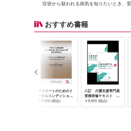
症状から疑われる病気を知りたいとき、
おすすめ書籍
アスリートのためのト
八訂 介護支援専門員
ータルコンディショニ
実務研修テキスト
ングガイドライン
￥9,900 (税込)
(上・下巻/分売不可)
￥8,800 (税込)