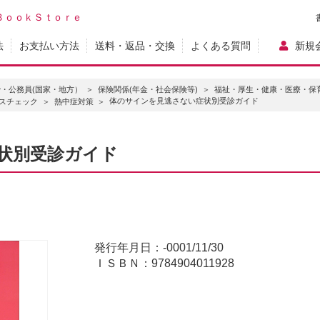
ＢｏｏｋＳｔｏｒｅ
法
お支払い方法
送料・返品・交換
よくある質問
新規
・公務員(国家・地方）
保険関係(年金・社会保険等)
福祉・厚生・健康・医療・保
体のサインを見逃さない症状別受診ガイド
スチェック
熱中症対策
状別受診ガイド
ド
発行年月日：-0001/11/30
ＩＳＢＮ：9784904011928