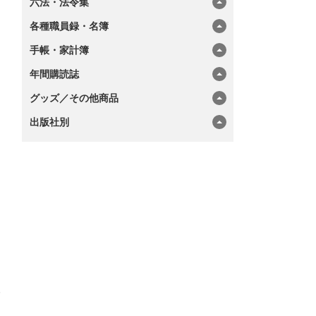
六法・法令集
各種職員録・名簿
手帳・家計簿
年間購読誌
グッズ／その他商品
出版社別
診