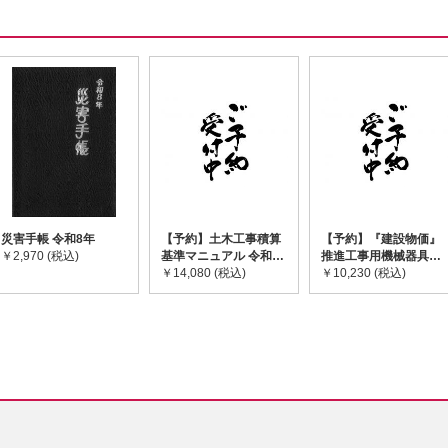
災害手帳 令和8年
【予約】土木工事積算
【予約】『建設物価』
￥2,970 (税込)
基準マニュアル 令和8
推進工事用機械器具等
年度版 ※2026年8月
￥14,080 (税込)
基礎価格表 2026年度
￥10,230 (税込)
下旬発売予定
版 ※2026/8/31発売予
定