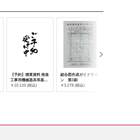
【予約】積算資料 推進
総合図作成ガイドライ
道路橋示方書・
工事用機械器具等基礎
ン 第3刷
令和7年10月 I~
価格表 2026年度版
￥10,120 (税込)
￥3,278 (税込)
￥59,730 (税込)
※2026/8/31発売予定