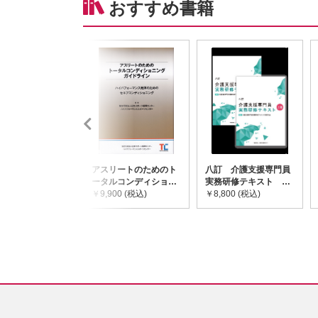
おすすめ書籍
アスリートのためのト
八訂 介護支援専門員
ータルコンディショニ
実務研修テキスト
ングガイドライン
￥9,900 (税込)
(上・下巻/分売不可)
￥8,800 (税込)