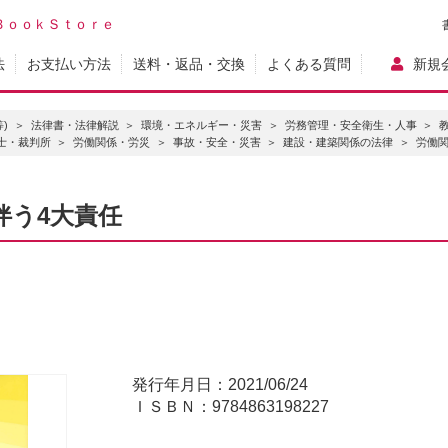
ＢｏｏｋＳｔｏｒｅ
法
お支払い方法
送料・返品・交換
よくある質問
新規
)
法律書・法律解説
環境・エネルギー・災害
労務管理・安全衛生・人事
士・裁判所
労働関係・労災
事故・安全・災害
建設・建築関係の法律
労働
伴う4大責任
発行年月日：2021/06/24
ＩＳＢＮ：9784863198227