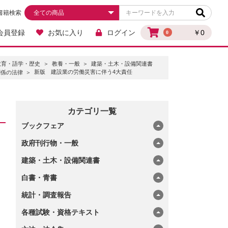
書籍検索
会員登録
お気に入り
ログイン
￥0
0
教育・語学・歴史
教養・一般
建築・土木・設備関連書
新版 建設業の労働災害に伴う4大責任
関係の法律
カテゴリ一覧
ブックフェア
政府刊行物・一般
建築・土木・設備関連書
白書・青書
統計・調査報告
各種試験・資格テキスト