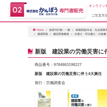
オンライン
ご注文方
Home
政府刊行物・一般
保険関係(年金・社会保険等
建築関係
建設関連書籍
弁護士・司法書士・行政書
新版 建設業の労働災害に
商品番号：
9784863198227
新版 建設業の労働災害に伴う4大責任
発行：労働調査会