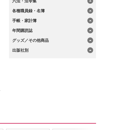
六法・法令集
各種職員録・名簿
手帳・家計簿
年間購読誌
グッズ／その他商品
出版社別
説