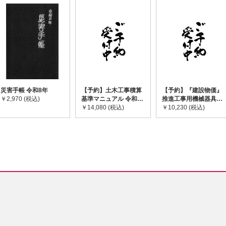
災害手帳 令和8年
【予約】土木工事積算
【予約】『建設物価』
￥2,970 (税込)
基準マニュアル 令和8
推進工事用機械器具等
年度版 ※2026年8月
￥14,080 (税込)
基礎価格表 2026年度
￥10,230 (税込)
下旬発売予定
版 ※2026/8/31発売予
定