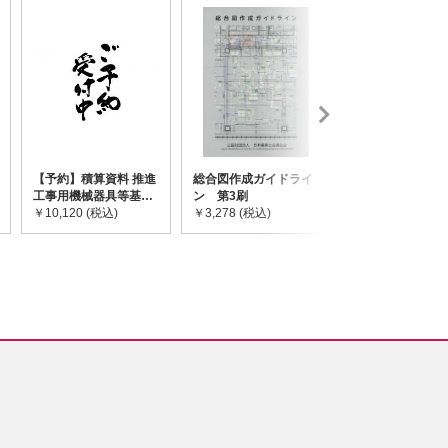
【予約】積算資料 推進
総合図作成ガイドライ
道路橋示方書・
工事用機械器具等基礎
ン 第3刷
令和7年10月 I~
価格表 2026年度版
￥10,120 (税込)
￥3,278 (税込)
￥59,730 (税込)
※2026/8/31発売予定