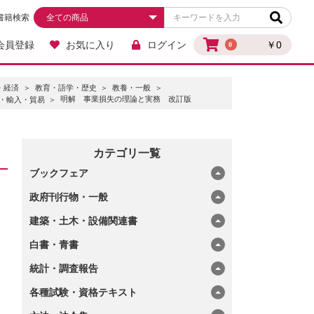
書籍検索
会員登録
お気に入り
ログイン
￥0
0
・経済
教育・語学・歴史
教養・一般
明解 事業損失の理論と実務 改訂版
・輸入・貿易
カテゴリ一覧
ブックフェア
政府刊行物・一般
建築・土木・設備関連書
白書・青書
統計・調査報告
各種試験・資格テキスト