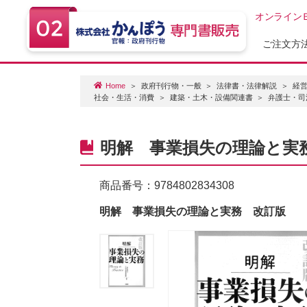
オンライン
ご注文方
Home
政府刊行物・一般
法律書・法律解説
経
社会・生活・消費
建築・土木・設備関連書
弁護士・司
明解 事業損失の理論と実
商品番号：
9784802834308
明解 事業損失の理論と実務 改訂版