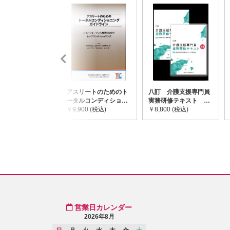
アスリートのためのト
八訂 介護支援専門員
ータルコンディショニ
実務研修テキスト
ングガイドライン
￥9,900 (税込)
(上・下巻/分売不可)
￥8,800 (税込)
営業日カレンダー
2026年8月