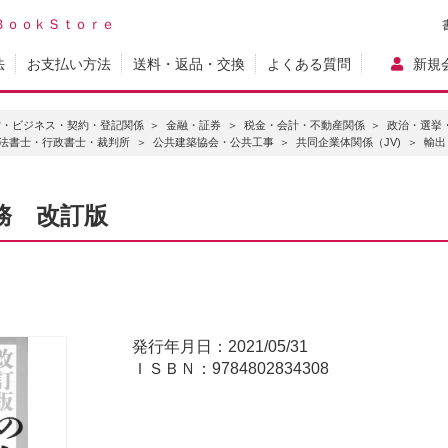
ＢｏｏｋＳｔｏｒｅ
法
お支払い方法
送料・返品・交換
よくある質問
新規
営・ビジネス・契約・登記関係
金融・証券
税金・会計・不動産関係
政治・選挙
法書士・行政書士・裁判所
公共建築協会・公共工事
共同企業体関係（JV)
輸出
務 改訂版
発行年月日：2021/05/31
ＩＳＢＮ：9784802834308