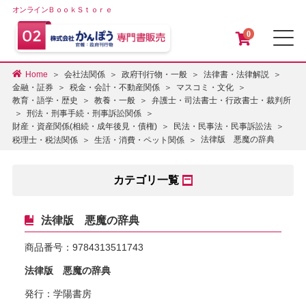
オンラインＢｏｏｋＳｔｏｒｅ
0
メ
Home
会社法関係
政府刊行物・一般
法律書・法律解説
金融・証券
税金・会計・不動産関係
マスコミ・文化
教育・語学・歴史
教養・一般
弁護士・司法書士・行政書士・裁判所
刑法・刑事手続・刑事訴訟関係
財産・資産関係(相続・成年後見・債権)
民法・民事法・民事訴訟法
法律版 悪魔の辞典
税理士・税法関係
生活・消費・ペット関係
カテゴリ一覧
法律版 悪魔の辞典
商品番号：
9784313511743
法律版 悪魔の辞典
発行：学陽書房