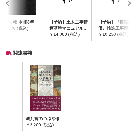
災害手帳 令和8年
【予約】土木工事積
【予約】『建設物
￥2,970 (税込)
算基準マニュアル
価』推進工事用機械
令和8年度版
￥14,080 (税込)
器具等基礎価格表
￥10,230 (税込)
※2026年8月下旬発
2026年度版
売予定
※2026/8/31発売予
定
関連書籍
裁判官のつぶやき
￥2,200 (税込)