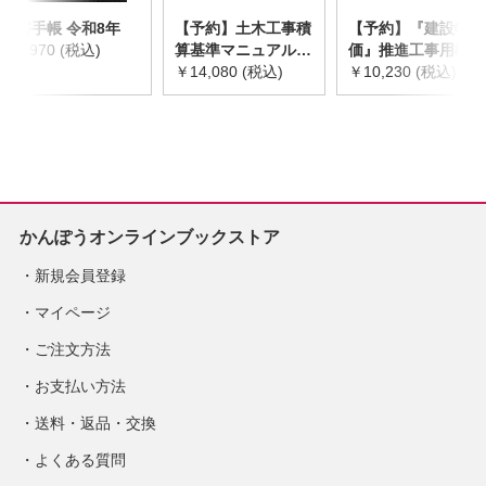
災害手帳 令和8年
【予約】土木工事積
【予約】『建設物
￥2,970 (税込)
算基準マニュアル
価』推進工事用機械
令和8年度版
￥14,080 (税込)
器具等基礎価格表
￥10,230 (税込)
※2026年8月下旬発
2026年度版
売予定
※2026/8/31発売予
定
かんぽうオンラインブックストア
新規会員登録
マイページ
ご注文方法
お支払い方法
送料・返品・交換
よくある質問