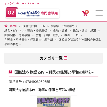
オンラインＢｏｏｋＳｔｏｒｅ
0
メ
Home
政府刊行物・一般
法律書・法律解説
経営・ビジネス・契約・登記関係
金融・証券
政治・選挙・経済
国際関係・海外事情
教育・語学・歴史
教養・一般
国際法を物語るIV－難民の保護と
弁護士・司法書士・行政書士・裁判所
平和の構想－
カテゴリ一覧
国際法を物語るIV－難民の保護と平和の構想－
商品番号：
9784903059655
国際法を物語るIV－難民の保護と平和の構想－