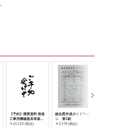
え
【予約】積算資料 推進
総合図作成ガイドライ
道路橋示方書・
工事用機械器具等基礎
ン 第3刷
令和7年10月 I~
価格表 2026年度版
￥10,120 (税込)
￥3,278 (税込)
￥59,730 (税込)