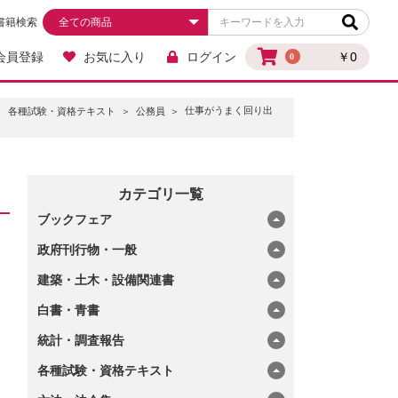
書籍検索
会員登録
お気に入り
ログイン
￥0
0
仕事がうまく回り出
各種試験・資格テキスト
公務員
カテゴリ一覧
ブックフェア
政府刊行物・一般
建築・土木・設備関連書
白書・青書
統計・調査報告
各種試験・資格テキスト