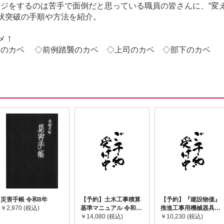
ジをするのは苦手で面倒だと思っている職員の皆さんに、“変
現状突破の手順や方法を紹介。
メ！
ムのカベ ◇前例踏襲のカベ ◇上司のカベ ◇部下のカベ
災害手帳 令和8年
【予約】土木工事積算
【予約】『建設物価』
￥2,970 (税込)
基準マニュアル 令和8
推進工事用機械器具等
年度版 ※2026年8月
￥14,080 (税込)
基礎価格表 2026年度
￥10,230 (税込)