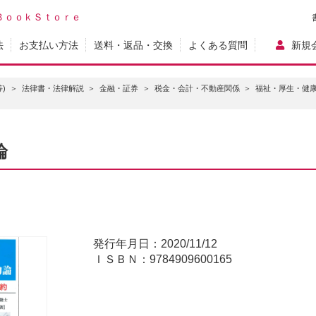
ＢｏｏｋＳｔｏｒｅ
法
お支払い方法
送料・返品・交換
よくある質問
新規
)
法律書・法律解説
金融・証券
税金・会計・不動産関係
福祉・厚生・健
論
発行年月日：2020/11/12
ＩＳＢＮ：9784909600165