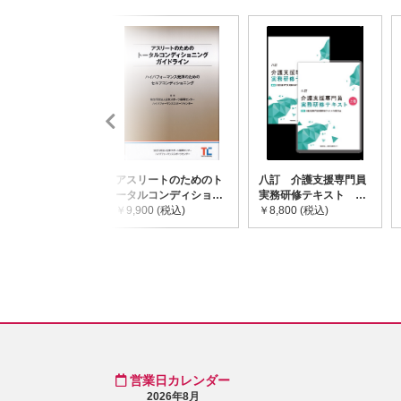
アスリートのためのト
八訂 介護支援専門員
ータルコンディショニ
実務研修テキスト
ングガイドライン
￥9,900 (税込)
(上・下巻/分売不可)
￥8,800 (税込)
営業日カレンダー
2026年8月