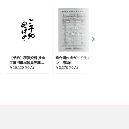
【予約】積算資料 推進
総合図作成ガイドライ
道路橋示方書・
工事用機械器具等基礎
ン 第3刷
令和7年10月 I~
価格表 2026年度版
￥10,120 (税込)
￥3,278 (税込)
￥59,730 (税込)
※2026/8/31発売予定