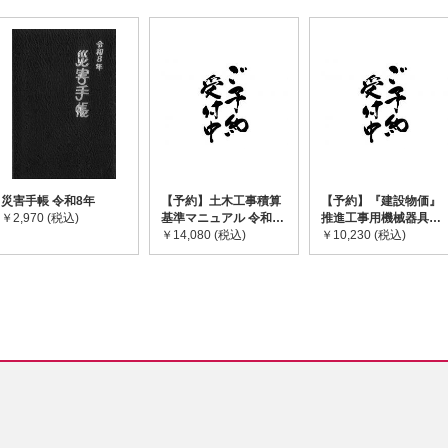
災害手帳 令和8年
【予約】土木工事積算
【予約】『建設物価』
￥2,970 (税込)
基準マニュアル 令和8
推進工事用機械器具等
年度版 ※2026年8月
￥14,080 (税込)
基礎価格表 2026年度
￥10,230 (税込)
下旬発売予定
版 ※2026/8/31発売予
定