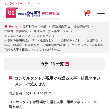
オンラインＢｏｏｋＳｔｏｒｅ
0
メ
Home
政府刊行物・一般
保険関係(年金・社会保険等)
法律書・法律解説
労務管理・安全衛生・人事
メンタルヘルス・ストレスチェック
人事関係(採用活動・OJT・退職など）
労働関係・労災
派遣関係
コンサルタントが現場か
給与・報奨金・退職金など
労働関係の法律
ら語る人事・組織マネジメントの処方せん
カテゴリ一覧
コンサルタントが現場から語る人事・組織マネジ
メントの処方せん
商品番号：
9784845204717
コンサルタントが現場から語る人事・組織マネジメントの
処方せん