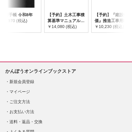
災害手帳 令和8年
【予約】土木工事積
【予約】『建設物
￥2,970 (税込)
算基準マニュアル
価』推進工事用機械
令和8年度版
￥14,080 (税込)
器具等基礎価格表
￥10,230 (税込)
※2026年8月下旬発
2026年度版
売予定
※2026/8/31発売予
定
かんぽうオンラインブックストア
新規会員登録
マイページ
ご注文方法
お支払い方法
送料・返品・交換
よくある質問